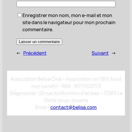
Enregistrer mon nom, mon e-mail et mon
site dans le navigateur pour mon prochain
commentaire.
←
Précédent
Suivant
→
Association Belisa Ciné – Association loi 1901 à but
non lucratif – RNA : W771022773
Siège social : 22 rue du Morintru d’en bas – 77260 La
Ferté-sous-Jouarre
Email :
contact@belisa.com