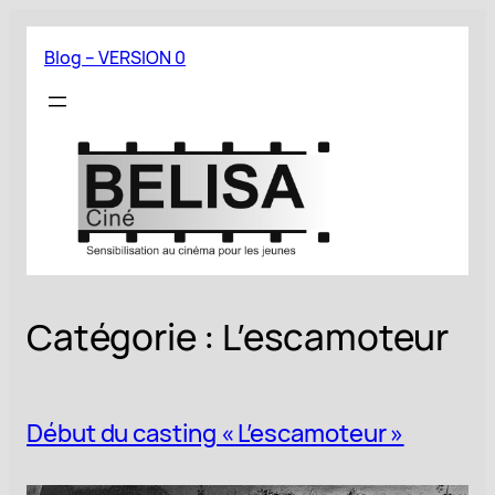
Aller
au
Blog – VERSION 0
contenu
Catégorie :
L’escamoteur
Début du casting « L’escamoteur »