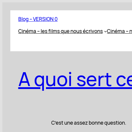
Aller
au
Blog – VERSION 0
contenu
Cinéma – les films que nous écrivons
Cinéma – n
A quoi sert c
C’est une assez bonne question.