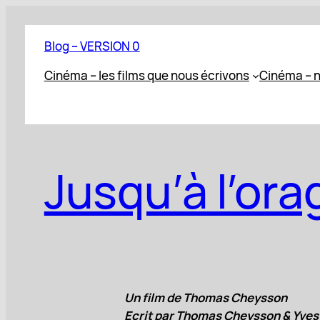
Aller
au
Blog – VERSION 0
contenu
Cinéma – les films que nous écrivons
Cinéma – n
Jusqu’à l’ora
Un film de Thomas Cheysson
Ecrit par Thomas Cheysson & Yves 