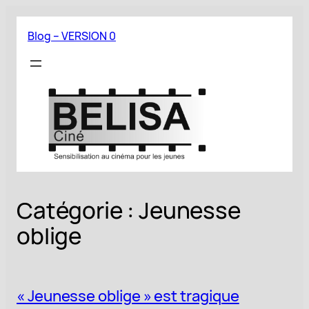
Aller
au
Blog – VERSION 0
contenu
Catégorie :
Jeunesse
oblige
« Jeunesse oblige » est tragique