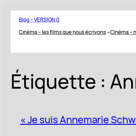
Aller
au
Blog – VERSION 0
contenu
Cinéma – les films que nous écrivons
Cinéma – n
Étiquette :
An
« Je suis Annemarie Schwa