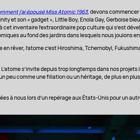
mment j’ai épousé Miss Atomic 1963
, devons commencer p
nity et son « gadget », Little Boy, Enola Gay, Gerboise bl
 cet inventaire l’extraordinaire pop culture qui s’est déve
omiques au fond des jardins dans lesquels nous jouions en
e en rêver, l’atome c’est Hiroshima, Tchernobyl, Fukushim
! L’atome s’invite depuis trop longtemps dans nos projets
peu comme une filiation ou un héritage, de plus en plus lour
tées à nous lors d’un repérage aux États-Unis pour un autr