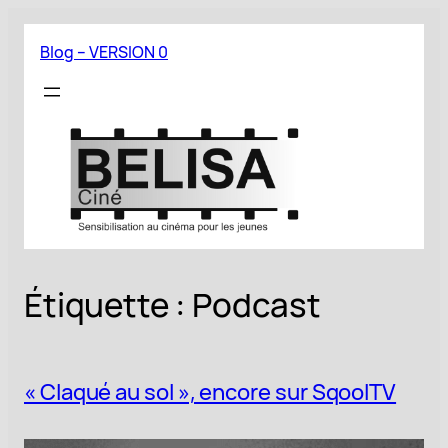
Aller
au
Blog – VERSION 0
contenu
Étiquette :
Podcast
« Claqué au sol », encore sur SqoolTV