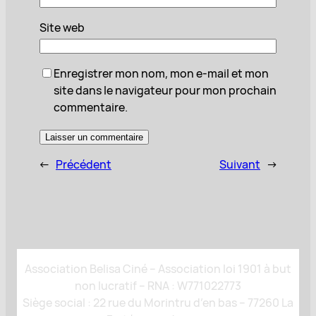
Site web
Enregistrer mon nom, mon e-mail et mon
site dans le navigateur pour mon prochain
commentaire.
←
Précédent
Suivant
→
Association Belisa Ciné – Association loi 1901 à but
non lucratif – RNA : W771022773
Siège social : 22 rue du Morintru d’en bas – 77260 La