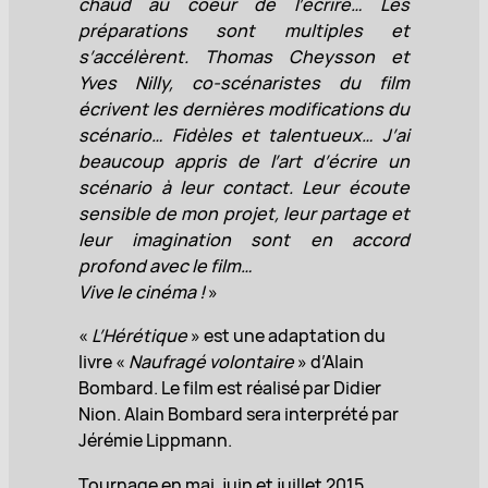
chaud au coeur de l’écrire… Les
préparations sont multiples et
s’accélèrent. Thomas Cheysson et
Yves Nilly, co-scénaristes du film
écrivent les dernières modifications du
scénario… Fidèles et talentueux… J’ai
beaucoup appris de l’art d’écrire un
scénario à leur contact. Leur écoute
sensible de mon projet, leur partage et
leur imagination sont en accord
profond avec le film…
Vive le cinéma !
»
«
L’Hérétique
» est une adaptation du
livre «
Naufragé volontaire
» d’Alain
Bombard. Le film est réalisé par Didier
Nion. Alain Bombard sera interprété par
Jérémie Lippmann.
Tournage en mai, juin et juillet 2015.