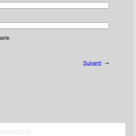
aire.
Suivant
→
A : W771022773