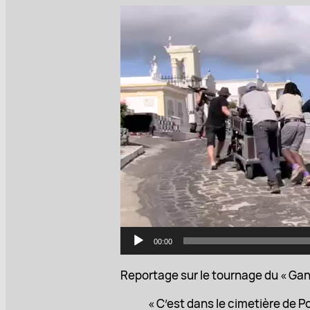
L
e
c
t
e
u
r
v
i
d
é
o
00:00
Reportage sur le tournage du « Gang 
« C’est dans le cimetière de P