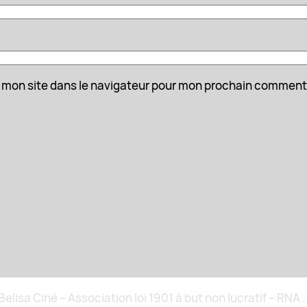
 mon site dans le navigateur pour mon prochain comment
elisa Ciné – Association loi 1901 à but non lucratif – RN