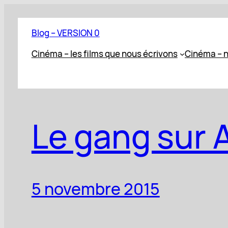
Aller
au
Blog – VERSION 0
contenu
Cinéma – les films que nous écrivons
Cinéma – n
Le gang sur A
5 novembre 2015