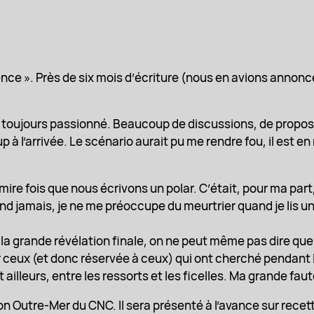
nce ». Près de six mois d’écriture (nous en avions annon
 toujours passionné. Beaucoup de discussions, de proposit
l’arrivée. Le scénario aurait pu me rendre fou, il est en r
mire fois que nous écrivons un polar. C’était, pour ma part
d jamais, je ne me préoccupe du meurtrier quand je lis un
nt la grande révélation finale, on ne peut même pas dire q
r ceux (et donc réservée à ceux) qui ont cherché pendant la
t ailleurs, entre les ressorts et les ficelles. Ma grande fa
ion Outre-Mer du CNC. Il sera présenté à l’avance sur rec