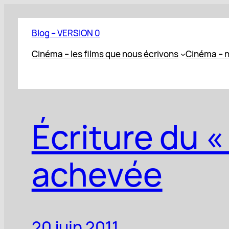
Aller
au
Blog – VERSION 0
contenu
Cinéma – les films que nous écrivons
Cinéma – n
Écriture du «
achevée
20 juin 2011