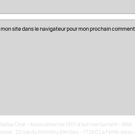
 mon site dans le navigateur pour mon prochain comment
elisa Ciné – Association loi 1901 à but non lucratif – RN
ocial : 22 rue du Morintru d’en bas – 77260 La Ferté-sous