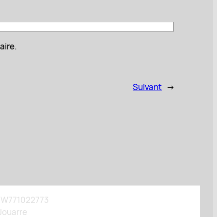
aire.
Suivant
→
A : W771022773
-Jouarre