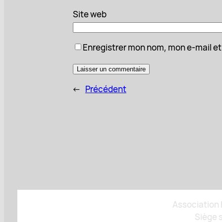
Site web
Enregistrer mon nom, mon e-mail et
←
Précédent
Association B
Siège s