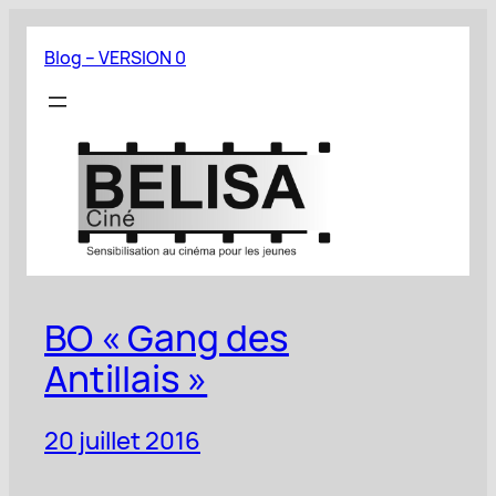
Aller
au
Blog – VERSION 0
contenu
BO « Gang des
Antillais »
20 juillet 2016