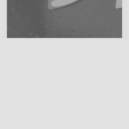
6 décembre 2024
« Claqué au sol » sur SqoolTV